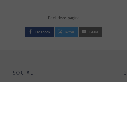
Deel deze pagina
Facebook
Twitter
E-Mail
SOCIAL
G
A
B
B
D
E
G