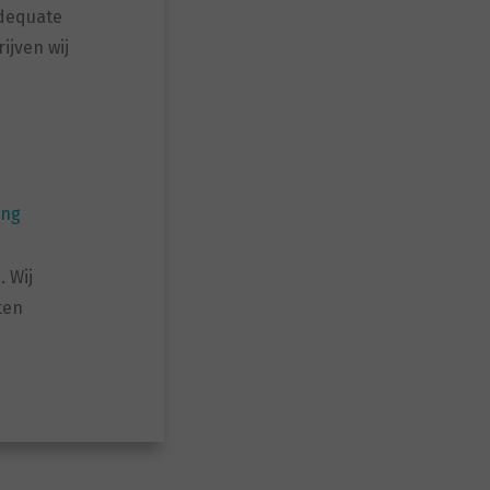
adequate
ijven wij
ing
 Wij
ten