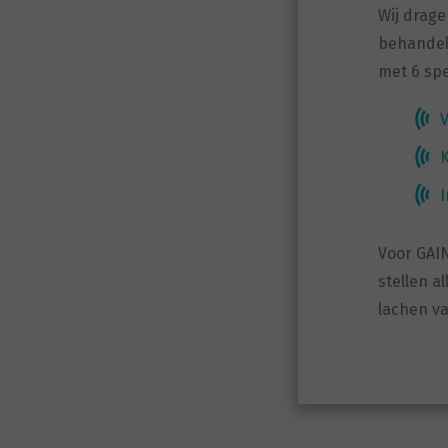
Wij drage
behandeli
met 6 sp
V
K
I
Voor GAIN
stellen 
lachen va