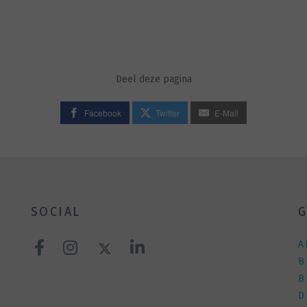
Deel deze pagina
Facebook
Twitter
E-Mail
SOCIAL
G
A
B
B
D