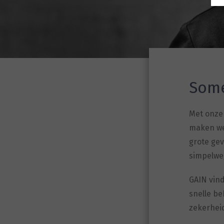
Some
Met onze 
maken we 
grote gev
simpelweg 
GAIN vin
snelle b
zekerheid