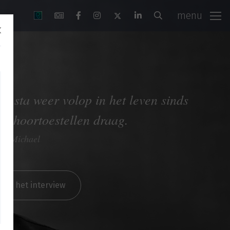
menu
Ik sta weer volop in het leven sinds
ik hoortoestellen draag.
Michael
aar het interview