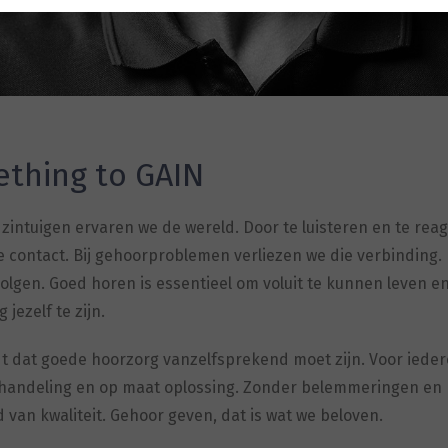
thing to GAIN
zintuigen ervaren we de wereld. Door te luisteren en te rea
contact. Bij gehoorproblemen verliezen we die verbinding. 
olgen. Goed horen is essentieel om voluit te kunnen leven e
jezelf te zijn.
dt dat goede hoorzorg vanzelfsprekend moet zijn. Voor iede
ehandeling en op maat oplossing. Zonder belemmeringen en
 van kwaliteit. Gehoor geven, dat is wat we beloven.