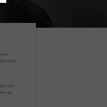
geren
Dat heeft
n
reen een
 mét de