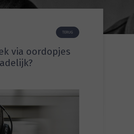
TERUG
iek via oordopjes
adelijk?