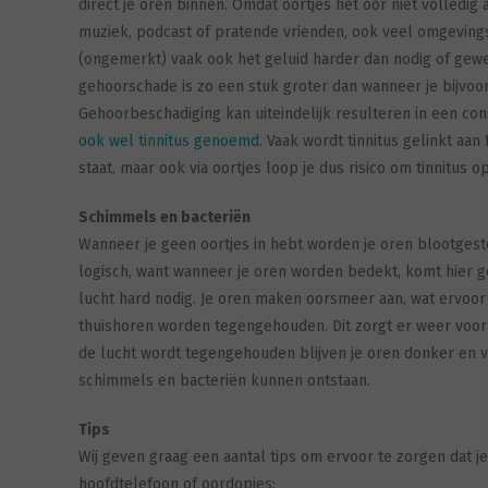
direct je oren binnen. Omdat oortjes het oor niet volledig a
muziek, podcast of pratende vrienden, ook veel omgevingsg
(ongemerkt) vaak ook het geluid harder dan nodig of gewen
gehoorschade is zo een stuk groter dan wanneer je bijvoor
Gehoorbeschadiging kan uiteindelijk resulteren in een cons
ook wel tinnitus genoemd
. Vaak wordt tinnitus gelinkt aan
staat, maar ook via oortjes loop je dus risico om tinnitus o
Schimmels en bacteriën
Wanneer je geen oortjes in hebt worden je oren blootgeste
logisch, want wanneer je oren worden bedekt, komt hier g
lucht hard nodig. Je oren maken oorsmeer aan, wat ervoor zo
thuishoren worden tegengehouden. Dit zorgt er weer voor 
de lucht wordt tegengehouden blijven je oren donker en vo
schimmels en bacteriën kunnen ontstaan.
Tips
Wij geven graag een aantal tips om ervoor te zorgen dat j
hoofdtelefoon of oordopjes: