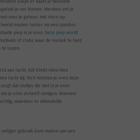
fsluiten sluipt er naast je favoriete
eluid je oor binnen. Hierdoor zet je
st voor je gehoor. Het risico op
beeld muziek luister via een speaker.
tante piep in je oren.
Deze piep wordt
 festivals of clubs waar de muziek te hard
p te lopen.
ld aan lucht. Dat klinkt misschien
een lucht bij. Toch hebben je oren deze
rgt dat stofjes die niet in je oren
dat je oren zichzelf reinigen. Wanneer
chtig, waardoor er uiteindelijk
e veiliger gebruik kunt maken van een