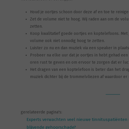
Houd je oortjes schoon door deze af en toe te reinig
Zet de volume niet te hoog. Wij raden aan om de volu
zetten.
Koop kwalitatief goede oortjes en koptelefoons. Met g
volume ook niet onnodig hoog te zetten.
Luister zo nu en dan muziek via een speaker in plaats 
Probeer na elke uur dat je oortjes in hebt gehad ee
oren rust te geven en om ervoor te zorgen dat er luc
Het dragen van een koptelefoon is beter dan het dr
muziek dichter bij de trommelvliezen af waardoor er
gerelateerde pagina's:
Experts verwachten veel nieuwe tinnituspatiënten
blijvende gehoorschade?