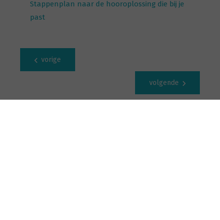
Stappenplan naar de hooroplossing die bij je
past
vorige
volgende
Deel deze pagina