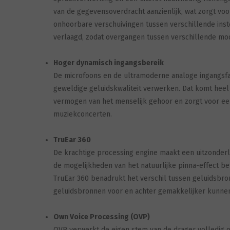
van de gegevensoverdracht aanzienlijk, wat zorgt voo
onhoorbare verschuivingen tussen verschillende inste
verlaagd, zodat overgangen tussen verschillende modi
Hoger dynamisch ingangsbereik
De microfoons en de ultramoderne analoge ingangsfa
geweldige geluidskwaliteit verwerken. Dat komt heel 
vermogen van het menselijk gehoor en zorgt voor een 
muziekconcerten.
TruEar 360
De krachtige processing engine maakt een uitzonderl
de mogelijkheden van het natuurlijke pinna-effect be
TruEar 360 benadrukt het verschil tussen geluidsbro
geluidsbronnen voor en achter gemakkelijker kunne
Own Voice Processing (OVP)
OVP verwerkt de eigen stem van de drager volledig o