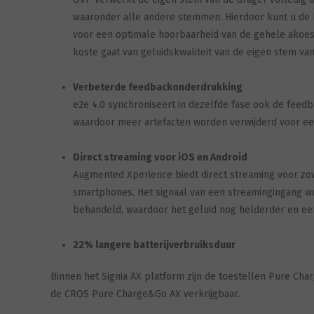
waaronder alle andere stemmen. Hierdoor kunt u de 
voor een optimale hoorbaarheid van de gehele akoest
koste gaat van geluidskwaliteit van de eigen stem van
Verbeterde feedbackonderdrukking
e2e 4.0 synchroniseert in dezelfde fase ook de feed
waardoor meer artefacten worden verwijderd voor ee
Direct streaming voor iOS en Android
Augmented Xperience biedt direct streaming voor zo
smartphones. Het signaal van een streamingingang wo
behandeld, waardoor het geluid nog helderder en een
22% langere batterijverbruiksduur
Binnen het Signia AX platform zijn de toestellen Pure Ch
de CROS Pure Charge&Go AX verkrijgbaar.