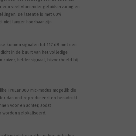
r een veel vloeiender geluidservaring en
llingen. De latentie is met 60%
 niet langer hoorbaar zijn.
se kunnen signalen tot 117 dB met een
dicht in de buurt van het volledige
zuiver, helder signaal, bijvoorbeeld bij
ijke TruEar 360 mic-modus mogelijk die
ter dan ooit reproduceert en benadrukt.
nnen voor en achter, zodat
n worden gelokaliseerd.
nafhankelijk van alle andere geluiden,