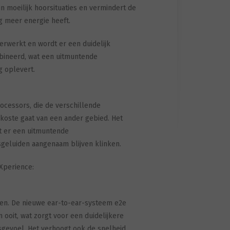
n moeilijk hoorsituaties en vermindert de
g meer energie heeft.
erwerkt en wordt er een duidelijk
bineerd, wat een uitmuntende
 oplevert.
ocessors, die de verschillende
 koste gaat van een ander gebied. Het
t er een uitmuntende
sgeluiden aangenaam blijven klinken.
Xperience:
ren. De nieuwe ear-to-ear-systeem e2e
ooit, wat zorgt voor een duidelijkere
sgevoel. Het verhoogt ook de snelheid