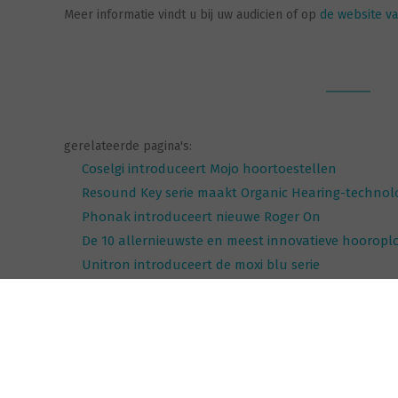
Meer informatie vindt u bij uw audicien of op
de website va
gerelateerde pagina's:
Coselgi introduceert Mojo hoortoestellen
Resound Key serie maakt Organic Hearing-technolo
Phonak introduceert nieuwe Roger On
De 10 allernieuwste en meest innovatieve hooropl
Unitron introduceert de moxi blu serie
Motion X: de nieuwe serie AHO-toestellen van Signi
Signia introduceert 3 nieuwe hoortoestellen: Stylett
vorige