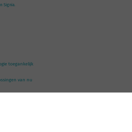
n Signia.
gie toegankelijk
ossingen van nu
a
o X - Silk X - CROS X
volgende