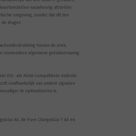
hoortoestellen nauwkeurig afstellen
ische omgeving, zonder dat dit ten
 de drager.
backonderdrukking tussen de oren,
n vloeiendere algemene geluidservaring.
wel iOS- als ASHA-compatibele Android-
rdt onafhankelijk van andere signalen
voudiger te optimaliseren is.
arge&Go AX, de Pure Charge&Go T AX en