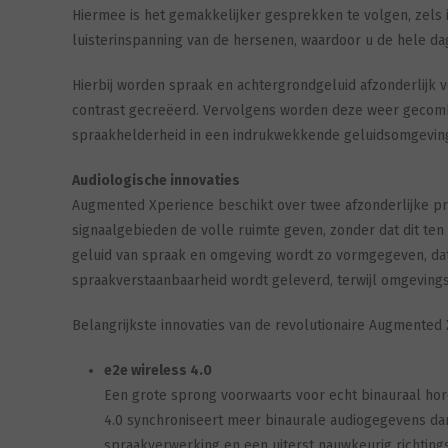
Hiermee is het gemakkelijker gesprekken te volgen, zels i
luisterinspanning van de hersenen, waardoor u de hele da
Hierbij worden spraak en achtergrondgeluid afzonderlijk v
contrast gecreëerd. Vervolgens worden deze weer gecom
spraakhelderheid in een indrukwekkende geluidsomgeving
Audiologische innovaties
Augmented Xperience beschikt over twee afzonderlijke pr
signaalgebieden de volle ruimte geven, zonder dat dit ten
geluid van spraak en omgeving wordt zo vormgegeven, da
spraakverstaanbaarheid wordt geleverd, terwijl omgeving
Belangrijkste innovaties van de revolutionaire Augmented 
e2e wireless 4.0
Een grote sprong voorwaarts voor echt binauraal ho
4.0 synchroniseert meer binaurale audiogegevens dan 
spraakverwerking en een uiterst nauwkeurig richting