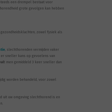
 steeds een drempel bestaat voor
chthorendheid grote gevolgen kan hebben
ezondheidsklachten, zowel fysiek als
tie
, slechthorenden vermijden vaker
s er sneller kans op gevoelens van
val
t men gemiddeld 3 keer sneller dan
ijdig worden behandeld, voor zowel
nd uit uw omgeving slechthorend is en
en.