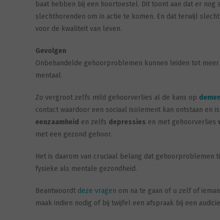
baat hebben bij een hoortoestel. Dit toont aan dat er nog
slechthorenden om in actie te komen. En dat terwijl sle
voor de kwaliteit van leven.
Gevolgen
Onbehandelde gehoorproblemen kunnen leiden tot meer g
mentaal.
Zo vergroot zelfs mild gehoorverlies al de kans op
demen
contact waardoor een sociaal isolement kan ontstaan en i
eenzaamheid
en zelfs
depressies
en met gehoorverlies
met een gezond gehoor.
Het is daarom van cruciaal belang dat gehoorproblemen t
fysieke als mentale gezondheid.
Beantwoordt
deze vragen
om na te gaan of u zelf of iema
maak indien nodig of bij twijfel een afspraak bij een audici