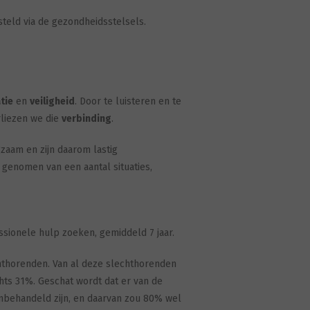
teld via de gezondheidsstelsels.
tie
en
veiligheid
. Door te luisteren en te
liezen we die
verbinding
.
zaam en zijn daarom lastig
 genomen van een aantal situaties,
sionele hulp zoeken, gemiddeld 7 jaar.
chthorenden. Van al deze slechthorenden
hts 31%. Geschat wordt dat er van de
onbehandeld zijn, en daarvan zou 80% wel