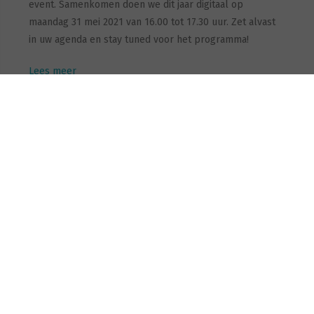
event. Samenkomen doen we dit jaar digitaal op
maandag 31 mei 2021 van 16.00 tot 17.30 uur. Zet alvast
in uw agenda en stay tuned voor het programma!
Lees meer
2 / 2