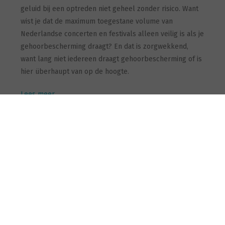
geluid bij een optreden niet geheel zonder risico. Want
wist je dat de maximum toegestane volume van
Nederlandse concerten en festivals alleen veilig is als je
gehoorbescherming draagt? En dat is zorgwekkend,
want lang niet iedereen draagt gehoorbescherming of is
hier überhaupt van op de hoogte.
Lees meer
"Meer testen vergroot bewustzijn."
Wat vindt GAIN?
23 MAART 2022