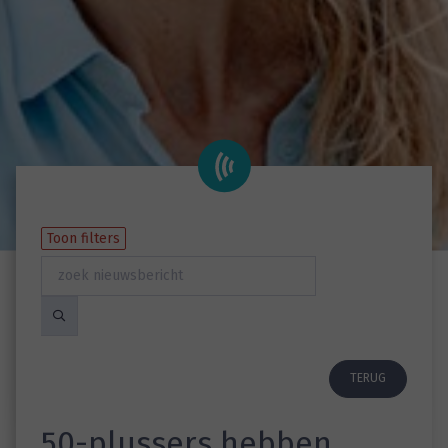
Toon filters
TERUG
50-plussers hebben