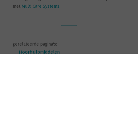
met
Multi Care Systems.
gerelateerde pagina's:
Hoorhulpmiddelen
Soorten hoorhulpmiddelen
vorige
volgende