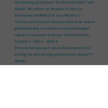
GN Hearing presenteert de Resound ONE™ met
M&RIE: Microfoon en Receiver-in-het-oor
Sennheiser MOMENTUM True Wireless 2
Unitron introduceert Discover Next serie: betere
geluidbeleving voor diverse hooroplossingen
Signia introduceert 3 nieuwe hoortoestellen:
Styletto X - Silk X - CROS X
Phonak introduceert nieuw hoortoestel voor
ernstig tot zeer ernstig gehoorverlies: Naída™
Marvel
Phonak onthult Virto Black: een volledig
verbonden hoortoestel in de vorm van een
oordopje
vorige