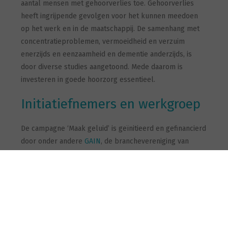
aantal mensen met gehoorverlies toe. Gehoorverlies
heeft ingrijpende gevolgen voor het kunnen meedoen
op het werk en in de maatschappij. De samenhang met
concentratieproblemen, vermoeidheid en verzuim
enerzijds en eenzaamheid en dementie anderzijds, is
door diverse studies aangetoond. Mede daarom is
investeren in goede hoorzorg essentieel.
Initiatiefnemers en werkgroep
De campagne ‘Maak geluid’ is geïnitieerd en gefinancierd
door onder andere
GAIN
, de branchevereniging van
leveranciers van hoortoestellen en hoorhulpmiddelen in
Nederland, die het dringende tekort aan audiciens
erkent. De campagne is ontwikkeld door werkgroep
‘Arbeidsmarktcampagne Audiciens’ die bestaat uit
vertegenwoordigers van GAIN, de brancheverenigingen
NVAB
,
De Kwaliteitsaudiciens
,
HoorProfs
,
Collectief van