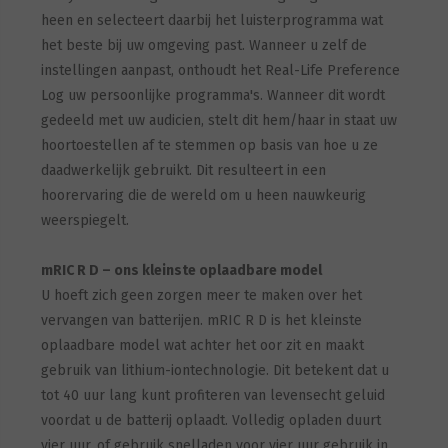
heen en selecteert daarbij het luisterprogramma wat
het beste bij uw omgeving past. Wanneer u zelf de
instellingen aanpast, onthoudt het Real-Life Preference
Log uw persoonlijke programma's. Wanneer dit wordt
gedeeld met uw audicien, stelt dit hem/haar in staat uw
hoortoestellen af te stemmen op basis van hoe u ze
daadwerkelijk gebruikt. Dit resulteert in een
hoorervaring die de wereld om u heen nauwkeurig
weerspiegelt.
mRIC R D – ons kleinste oplaadbare model
U hoeft zich geen zorgen meer te maken over het
vervangen van batterijen. mRIC R D is het kleinste
oplaadbare model wat achter het oor zit en maakt
gebruik van lithium-iontechnologie. Dit betekent dat u
tot 40 uur lang kunt profiteren van levensecht geluid
voordat u de batterij oplaadt. Volledig opladen duurt
vier uur, of gebruik snelladen voor vier uur gebruik in