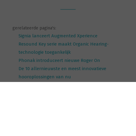
gerelateerde pagina's:
Signia lanceert Augmented Xperience
Resound Key serie maakt Organic Hearing-
technologie toegankelijk
Phonak introduceert nieuwe Roger On
De 10 allernieuwste en meest innovatieve
hooroplossingen van nu
Unitron introduceert de moxi blu serie
Phonak presenteert Naída Paradise voor zwaar
slechthorenden
vorige