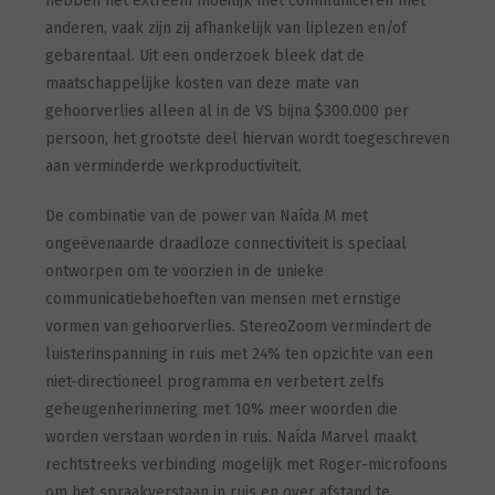
hebben het extreem moeilijk met communiceren met
anderen, vaak zijn zij afhankelijk van liplezen en/of
gebarentaal. Uit een onderzoek bleek dat de
maatschappelijke kosten van deze mate van
gehoorverlies alleen al in de VS bijna $300.000 per
persoon, het grootste deel hiervan wordt toegeschreven
aan verminderde werkproductiviteit.
De combinatie van de power van Naída M met
ongeëvenaarde draadloze connectiviteit is speciaal
ontworpen om te voorzien in de unieke
communicatiebehoeften van mensen met ernstige
vormen van gehoorverlies. StereoZoom vermindert de
luisterinspanning in ruis met 24% ten opzichte van een
niet-directioneel programma en verbetert zelfs
geheugenherinnering met 10% meer woorden die
worden verstaan worden in ruis. Naída Marvel maakt
rechtstreeks verbinding mogelijk met Roger-microfoons
om het spraakverstaan ​​in ruis en over afstand te