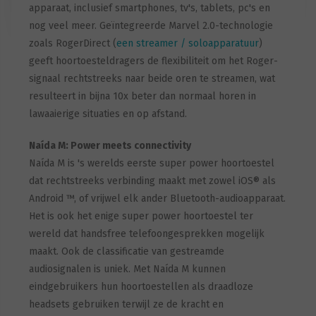
apparaat, inclusief smartphones, tv's, tablets, pc's en
nog veel meer. Geïntegreerde Marvel 2.0-technologie
zoals RogerDirect (
een streamer / soloapparatuur
)
geeft hoortoesteldragers de flexibiliteit om het Roger-
signaal rechtstreeks naar beide oren te streamen, wat
resulteert in bijna 10x beter dan normaal horen in
lawaaierige situaties en op afstand.
Naída M: Power meets connectivity
Naída M is 's werelds eerste super power hoortoestel
dat rechtstreeks verbinding maakt met zowel iOS® als
Android ™, of vrijwel elk ander Bluetooth-audioapparaat.
Het is ook het enige super power hoortoestel ter
wereld dat handsfree telefoongesprekken mogelijk
maakt. Ook de classificatie van gestreamde
audiosignalen is uniek. Met Naída M kunnen
eindgebruikers hun hoortoestellen als draadloze
headsets gebruiken terwijl ze de kracht en