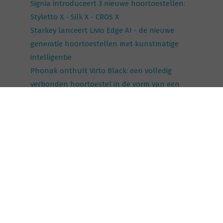
Signia introduceert 3 nieuwe hoortoestellen:
Styletto X - Silk X - CROS X
Starkey lanceert Livio Edge AI - de nieuwe
generatie hoortoestellen met kunstmatige
intelligentie
Phonak onthult Virto Black: een volledig
verbonden hoortoestel in de vorm van een
oordopje
vorige
volgende