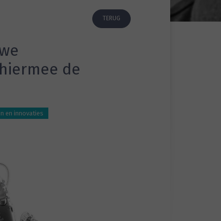
TERUG
uwe
 hiermee de
n en innovaties