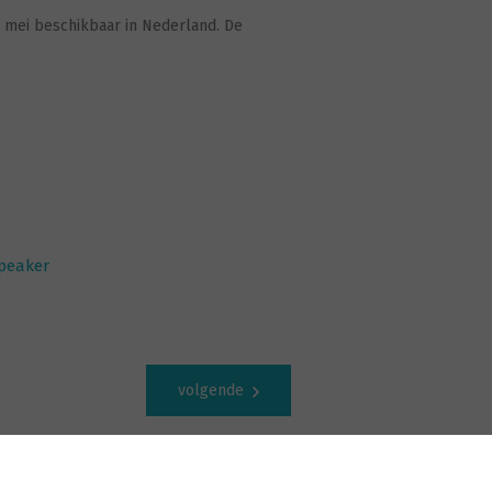
2 mei beschikbaar in Nederland. De
Speaker
volgende