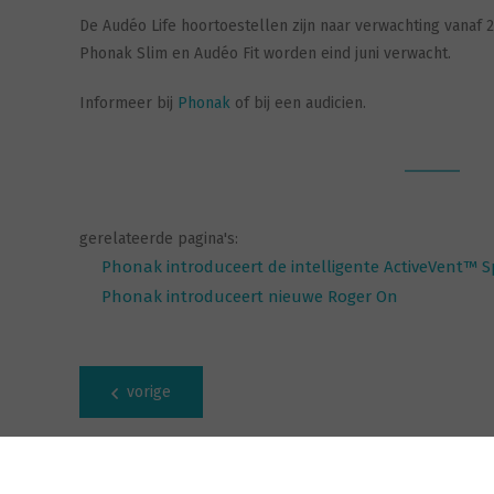
De Audéo Life hoortoestellen zijn naar verwachting vanaf 
Phonak Slim en Audéo Fit worden eind juni verwacht.
Informeer bij
Phonak
of bij een audicien.
gerelateerde pagina's:
Phonak introduceert de intelligente ActiveVent™ 
Phonak introduceert nieuwe Roger On
vorige