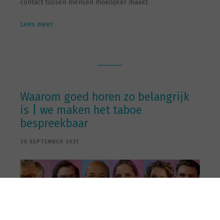
contact tussen mensen moeilijker maakt.
Lees meer
Waarom goed horen zo belangrijk
is | we maken het taboe
bespreekbaar
20 SEPTEMBER 2021