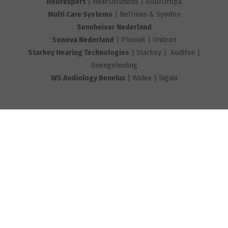
Hoorexpert
| HearSolutions | AUDIOropa
Multi Care Systems
| Bellman & Symfon
Sennheiser Nederland
Sonova Nederland
| Phonak | Unitron
Starkey Hearing Technologies
| Starkey | Audifon |
Beengeleiding
WS Audiology Benelux
| Widex | Signia
gerelateerde pagina's:
Verslag en video GAIN-event 2021 | De kracht van
innovatie | een reis door het verleden, het heden
en de toekomst van de hoorzorg
De 10 allernieuwste en meest innovatieve