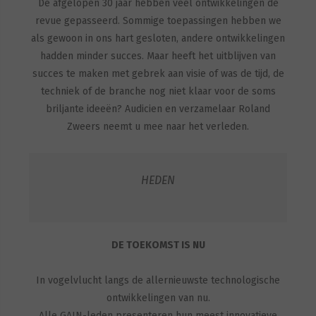
De afgelopen 30 jaar hebben veel ontwikkelingen de
revue gepasseerd. Sommige toepassingen hebben we
als gewoon in ons hart gesloten, andere ontwikkelingen
hadden minder succes. Maar heeft het uitblijven van
succes te maken met gebrek aan visie of was de tijd, de
techniek of de branche nog niet klaar voor de soms
briljante ideeën? Audicien en verzamelaar Roland
Zweers neemt u mee naar het verleden.
HEDEN
DE TOEKOMST IS NU
In vogelvlucht langs de allernieuwste technologische
ontwikkelingen van nu.
Alle GAIN-leden presenteren hun meest innovatieve