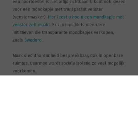
een hoortoestel is niet altijd zichtbaar. U kunt ook kiezen
voor een mondkapje met transparant venster
(venstermasker).
Hier leest u hoe u een mondkapje met
venster zelf maakt.
Er zijn inmiddels meerdere
initiatieven die transparante mondkapjes verkopen,
zoals
Swedoro
.
Maak slechthorendheid bespreekbaar, ook in openbare
ruimtes. Daarmee wordt sociale isolatie zo veel mogelijk
voorkomen.
gerelateerde pagina's:
Starkey introduceert mondkapjesmodus in app
voor Livio hoortoestellen