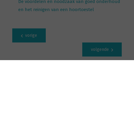
De voordelen én noodzaak van goed onderhoud
en het reinigen van een hoortoestel
vorige
volgende
Deel deze pagina