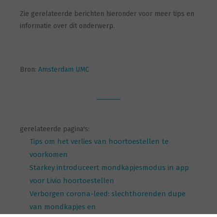
Zie gerelateerde berichten hieronder voor meer tips en
informatie over dit onderwerp.
Bron:
Amsterdam UMC
gerelateerde pagina's:
Tips om het verlies van hoortoestellen te
voorkomen
Starkey introduceert mondkapjesmodus in app
voor Livio hoortoestellen
Verborgen corona-leed: slechthorenden dupe
van mondkapjes en