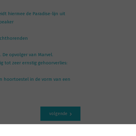
dt hiermee de Paradise-lijn uit
Speaker
lechthorenden
 De opvolger van Marvel.
 tot zeer ernstig gehoorverlies:
n hoortoestel in de vorm van een
volgende