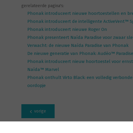
gerelateerde pagina's:
Phonak introduceert nieuwe hoortoestellen en brei
Phonak introduceert de intelligente ActiveVent™ 
Phonak introduceert nieuwe Roger On
Phonak presenteert Naída Paradise voor zwaar s
Verwacht: de nieuwe Naída Paradise van Phonak
De nieuwe generatie van Phonak: Audéo™ Paradise.
Phonak introduceert nieuw hoortoestel voor ernstig
Naída™ Marvel
Phonak onthult Virto Black: een volledig verbonde
oordopje
vorige