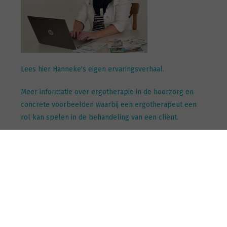
Lees hier Hanneke's eigen ervaringsverhaal.
Meer informatie over ergotherapie in de hoorzorg en
concrete voorbeelden waarbij een ergotherapeut een
rol kan spelen in de behandeling van een cliënt.
gerelateerde pagina's:
Column Hanneke Cobelens | Wanneer niet goed
horen het probleem is, maar beter horen niet de
oplossing