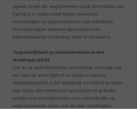
signaal, terwijl die mogelijkheden volop beschikbaar zijn.
Daarbij is er onderscheid tussen universele
voorzieningen en koppelsystemen voor individuele
hooroplossingen, waarmee bijvoorbeeld een
baliemedewerker simpelweg beter te verstaan is.
Toegankelijkheid op anderhalvemeter en met
mondkapjesplicht
Ook nu de anderhalvemetersamenleving voorlopig nog
wel even de norm blijft en er sprake is van een
mondkapjesplicht, is het belangrijk om kritisch te kijken
naar welke alternatieven of oplossingen er geboden
worden voor slechthorenden voor communicatie op
anderhalvemeter. Zeker ook als daar mondkapjes,
schermen en andere obstakels bij komen kijken. Horen
en spraakafzien op afstand is niet voor iedereen
vanzelfsprekend.