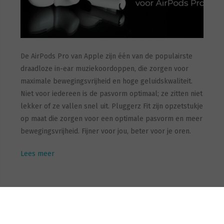
De AirPods Pro van Apple zijn één van de populairste
draadloze in-ear muziekoordoppen, die zorgen voor
maximale bewegingsvrijheid en hoge geluidskwaliteit.
Niet voor iedereen is de pasvorm optimaal; ze zitten niet
lekker of ze vallen snel uit. Pluggerz Fit zijn opzetstukje
op maat die zorgen voor een optimale pasvorm en meer
bewegingsvrijheid. Fijner voor jou, beter voor je oren.
Lees meer