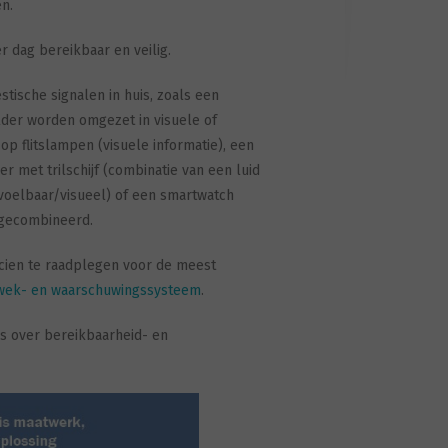
n.
 dag bereikbaar en veilig.
ische signalen in huis, zoals een
der worden omgezet in visuele of
p flitslampen (visuele informatie), een
r met trilschijf (combinatie van een luid
voelbaar/visueel) of een smartwatch
 gecombineerd.
icien te raadplegen voor de meest
wek- en waarschuwingssysteem
.
es over bereikbaarheid- en