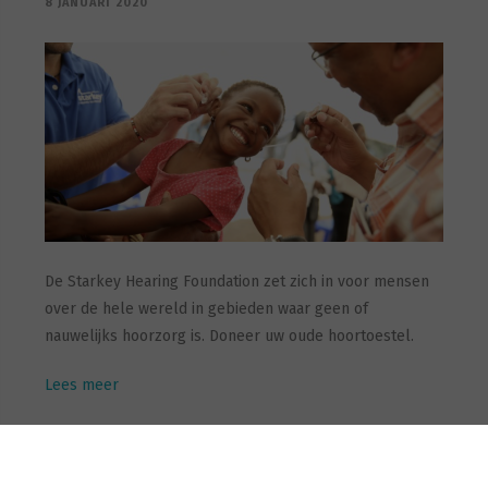
8 JANUARI 2020
De Starkey Hearing Foundation zet zich in voor mensen
over de hele wereld in gebieden waar geen of
nauwelijks hoorzorg is. Doneer uw oude hoortoestel.
Lees meer